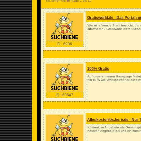
Sie sehen die Einträge 1 bis 10
Gratisworld.de - Das Portal 
Wer eine fremde Stadt besucht, der e
informieren? Gratisworld bietet diesen
ID : 6906
100% Gratis
Auf unserer neuen Homepage findet Ih
hin zu W wie Webspeicher ist alles 
ID : 60547
Alleskostenlos.here.de - Nur 
Kostenlose Angebote wie Gewinnspi
neusten Angebote bei uns ein zum nul