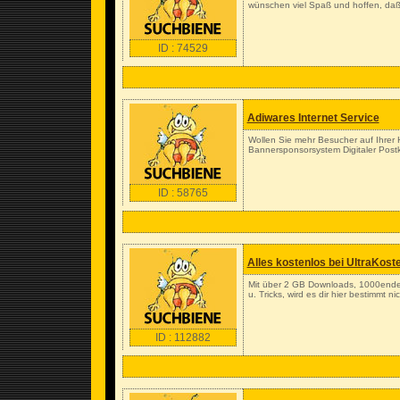
wünschen viel Spaß und hoffen, daß 
ID : 74529
Adiwares Internet Service
Wollen Sie mehr Besucher auf Ihrer
Bannersponsorsystem Digitaler Postk
ID : 58765
Alles kostenlos bei UltraKost
Mit über 2 GB Downloads, 1000enden
u. Tricks, wird es dir hier bestimmt nic
ID : 112882