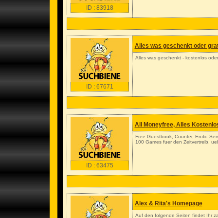
ID : 83918
Alles was geschenkt oder grati
Alles was geschenkt - kostenlos oder g
ID : 67671
All Moneyfree, Alles Kostenlo
Free Guestbook, Counter, Erotic Ser
100 Games fuer den Zeitvertreib, u
ID : 63475
Alex & Rita's Homepage
Auf den folgende Seiten findet Ihr z