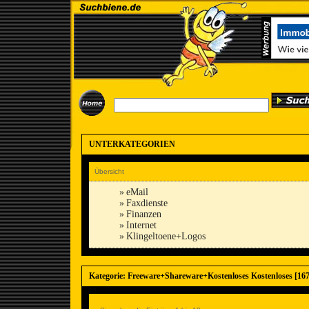
UNTERKATEGORIEN
Übersicht
»
eMail
»
Faxdienste
»
Finanzen
»
Internet
»
Klingeltoene+Logos
Kategorie: Freeware+Shareware+Kostenloses Kostenloses [167