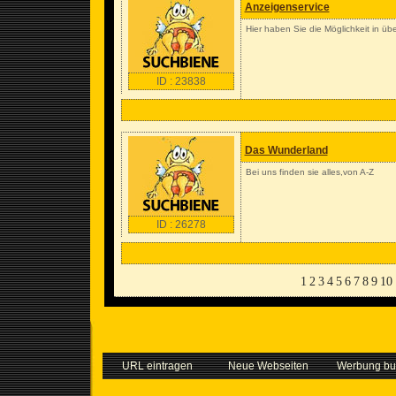
Anzeigenservice
Hier haben Sie die Möglichkeit in übe
ID : 23838
Das Wunderland
Bei uns finden sie alles,von A-Z
ID : 26278
1
2
3
4
5
6
7
8
9
10
URL eintragen
Neue Webseiten
Werbung b