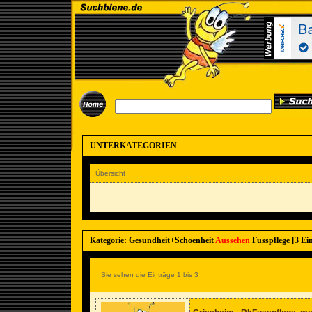
UNTERKATEGORIEN
Übersicht
Kategorie: Gesundheit+Schoenheit
Aussehen
Fusspflege [3 Ein
Sie sehen die Einträge 1 bis 3