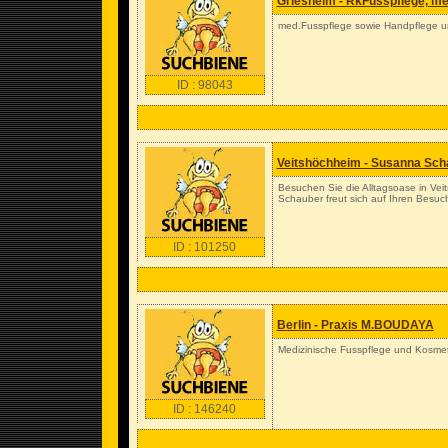
Griesheim - RkFusspflege, me
med.Fusspflege sowie Handpflege 
ID : 98043
Veitshöchheim - Susanna Scha
Besuchen Sie die Alltagsoase in Vei
Schauber freut sich auf Ihren Besuc
ID : 101250
Berlin - Praxis M.BOUDAYA
Medizinische Fusspflege und Kosmet
ID : 146240