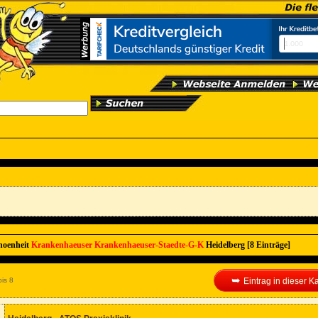
hoenheit
Krankenhaeuser
Krankenhaeuser-Staedte-G-K
Heidelberg [8 Einträge]
➥
is 8
Eintrag in dieser 