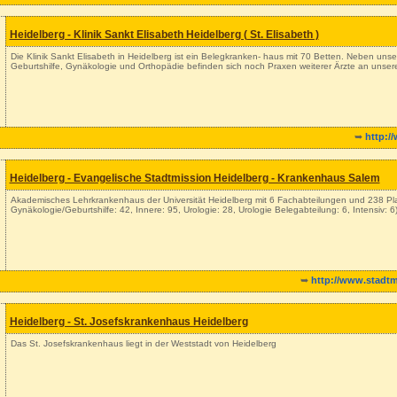
Heidelberg - Klinik Sankt Elisabeth Heidelberg ( St. Elisabeth )
Die Klinik Sankt Elisabeth in Heidelberg ist ein Belegkranken- haus mit 70 Betten. Neben un
Geburtshilfe, Gynäkologie und Orthopädie befinden sich noch Praxen weiterer Ärzte an unse
➥
http:/
Heidelberg - Evangelische Stadtmission Heidelberg - Krankenhaus Salem
Akademisches Lehrkrankenhaus der Universität Heidelberg mit 6 Fachabteilungen und 238 Plan
Gynäkologie/Geburtshilfe: 42, Innere: 95, Urologie: 28, Urologie Belegabteilung: 6, Intensiv: 6)
➥
http://www.stadtm
Heidelberg - St. Josefskrankenhaus Heidelberg
Das St. Josefskrankenhaus liegt in der Weststadt von Heidelberg