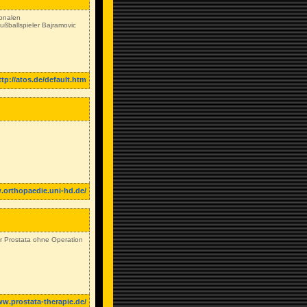
ionalen
ßballspieler Bajramovic
ttp://atos.de/default.htm
.orthopaedie.uni-hd.de/
er Prostata ohne Operation
ww.prostata-therapie.de/