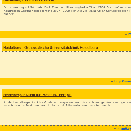
Heidelberg - ATOS Praxisklinik
Dr. Lichtenberg in USA geehrt Prof. Thermann Ehrenmitglied in China ATOS-Ärzte auf internat
Kongressen Gesundheitsgespräche 2007 - 2008 Torhüter von Mainz 05 an Schulter operiert Fu
operiert
➥
h
Heidelberg - Orthopädische Universitätsklinik Heidelberg
➥
http://www
Heidelberger Klinik für Prostata-Therapie
An der Heidelberger Klinik für Prostata-Therapie werden gut- und bösartige Veränderungen d
mit schonenden Methoden wie mit Ultraschall, Mikrowelle oder Laser behandelt
➥
http://w