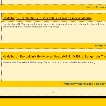
➥
http://www.s
Heidelberg - Krankenhaus St. Vincentius - Klinik für innere Medizin
Krankenhaus St.Vincentius. Klinik für innere Medizin, akademisches Lehrkrankenhaus. Intern
mit Schwehrpunkt Gastroenterologie und Angiologie.
➥
http:/
Heidelberg - Thoraxklinik Heidelberg - Spezialklinik für Erkrankungen der T
Website der Thoraxklinik Heidelberg - Thoraxklinik am Universitätsklinikum Heidelberg
➥
http://www.thoraxklinik-heidelbe
1