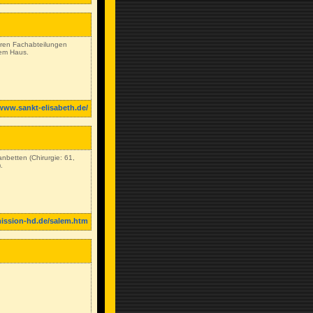
seren Fachabteilungen
rem Haus.
/www.sankt-elisabeth.de/
betten (Chirurgie: 61,
.
ission-hd.de/salem.htm