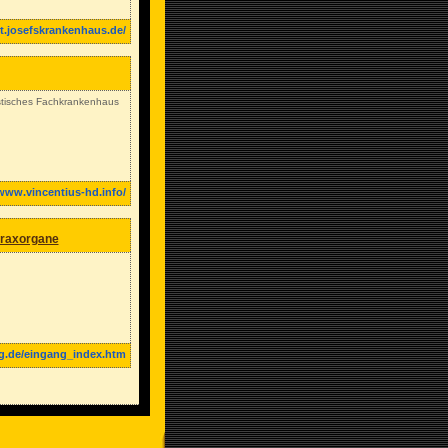
t.josefskrankenhaus.de/
istisches Fachkrankenhaus
/www.vincentius-hd.info/
horaxorgane
rg.de/eingang_index.htm