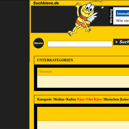
UNTERKATEGORIEN
Übersicht
Kategorie: Medien+Kultur
Kino+Film
Kinos
Muenchen [keine 