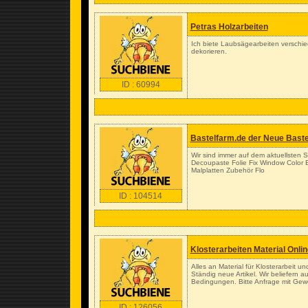
Petras Holzarbeiten
Ich biete Laubsägearbeiten verschie
dekorieren.
ID : 60994
Bastelfarm.de der Neue Bast
Wir sind immer auf dem aktuellsten 
Decoupaste Folie Fix Window Color Ba
Malplatten Zubehör Flo
ID : 104514
Klosterarbeiten Material Onli
Alles an Material für Klosterarbeit u
Ständig neue Artikel. Wir beliefern
Bedingungen. Bitte Anfrage mit Gew
ID : 126056