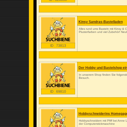
Kinsy Sandras-Bastelladen
Alles rund ums Basteln mit Kinsy & 
Plusterfarben und viel Zubehör! Ne
ID : 73813
Der Hobby und Bastelshop ein
In unserem Shop finden Sie folgende
Besuch.
ID : 69810
Hobbyschneiderins Homepag
Hobbyschneidern mit Pfiff bei Anne L
der Computerstickmaschine