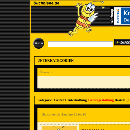
UNTERKATEGORIEN
Übersicht
Kategorie: Freizeit+Unterhaltung
Freizeitgestaltung
Basteln [5
Sie sehen die Einträge 21 bis 30