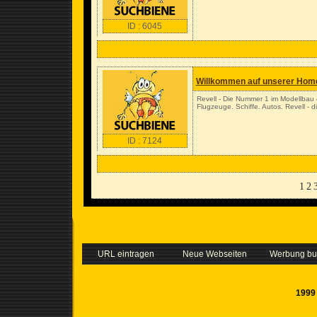
ID : 6045
Willkommen auf unserer Hom
Revell - Die Nummer 1 im Modellbau ð
Flugzeuge. Schiffe. Autos. Revell -
ID : 7124
1
2
URL eintragen
Neue Webseiten
Werbung b
1999 