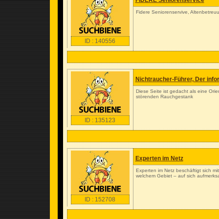
FIDERE Seniorenservice
Fidere Seniorenservive, Altenbetreu
ID : 140556
Nichtraucher-Führer, Der inf
Diese Seite ist gedacht als eine Or
störenden Rauchgestank
ID : 135123
Experten im Netz
Experten im Netz beschäftigt sich 
welchem Gebiet – auf sich aufmerk
ID : 152708