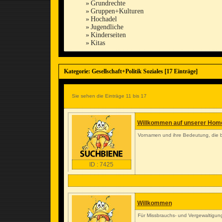
»
Grundrechte
»
Gruppen+Kulturen
»
Hochadel
»
Jugendliche
»
Kinderseiten
»
Kitas
Kategorie: Gesellschaft+Politik Soziales [17 Einträge]
Sie sehen die Einträge 11 bis 17
Willkommen auf unserer Hom
Vornamen und ihre Bedeutung, die 
ID : 7425
Willkommen
Für Missbrauchs- und Vergewaltigun