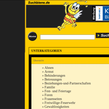
UNTERKATEGORIEN
Übersicht
»
Ahnen
»
Armut
»
Behinderungen
»
Betreuungen
»
Beziehungen-und-Partnerschaften
»
Familie
»
Fest- und Feiertage
»
Foren
»
Frauenseiten
»
Freiwillige-Feuerwehr
»
Gewaltlosigkeiten