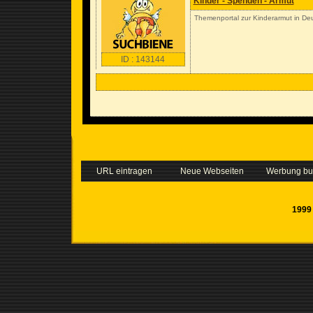
Kinder - Spenden - Armut
Themenportal zur Kinderarmut in De
ID : 143144
URL eintragen
Neue Webseiten
Werbung b
1999 