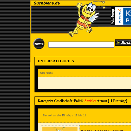
UNTERKATEGORIEN
Übersicht
Kategorie: Gesellschaft+Politik
Soziales
Armut [11 Einträge]
Sie sehen die Einträge 11 bis 11