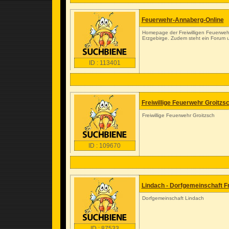
Feuerwehr-Annaberg-Online
Homepage der Freiwilligen Feuerwehr 
Erzgebirge. Zudem steht ein Forum 
ID : 113401
Freiwillige Feuerwehr Groitzs
Freiwillige Feuerwehr Groitzsch
ID : 109670
Lindach - Dorfgemeinschaft Fr
Dorfgemeinschaft Lindach
ID : 87533