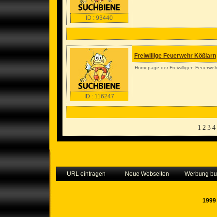
ID : 93440
Freiwillige Feuerwehr Kößlarn
Homepage der Freiwilligen Feuerweh
ID : 116247
1
2
3
4
URL eintragen
Neue Webseiten
Werbung b
1999 