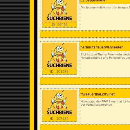
LZ Seppenrade
Der Internetauftritt des Löschzuges
ID : 96466
hartmuts feuerwehrseiten
2.Links zum Thema Feuerwehr sowie
Notfallseelsorge und Forschungs und
ID : 101589
ffwsauerthal.2XS.net
Homepage der FFW Sauerthal. Links 
der Verbandsgemeinde
ID : 107584