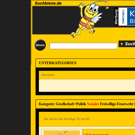
UNTERKATEGORIEN
Übersicht
Kategorie: Gesellschaft+Politik
Soziales
Freiwillige-Feuerwehr 
Sie sehen die Einträge 51 bis 60