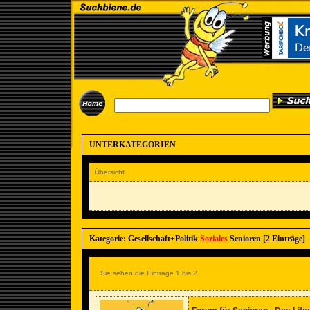
UNTERKATEGORIEN
Übersicht
Kategorie: Gesellschaft+Politik
Soziales
Senioren [2 Einträge]
Sie sehen die Einträge 1 bis 2