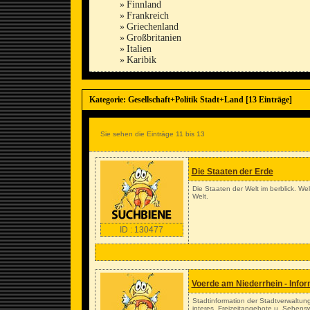
»
Finnland
»
Frankreich
»
Griechenland
»
Großbritanien
»
Italien
»
Karibik
Kategorie: Gesellschaft+Politik Stadt+Land [13 Einträge]
Sie sehen die Einträge 11 bis 13
Die Staaten der Erde
Die Staaten der Welt im berblick. We
Welt.
ID : 130477
Voerde am Niederrhein - Infor
Stadtinformation der Stadtverwaltung
interes. Freizeitangebote u. Sehen