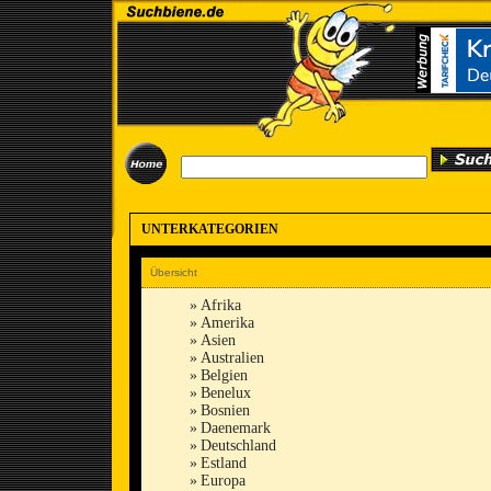
UNTERKATEGORIEN
Übersicht
»
Afrika
»
Amerika
»
Asien
»
Australien
»
Belgien
»
Benelux
»
Bosnien
»
Daenemark
»
Deutschland
»
Estland
»
Europa