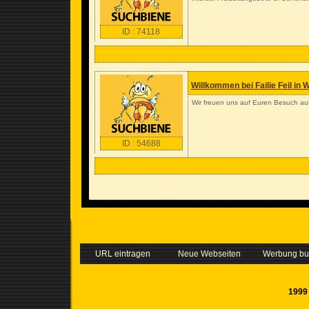
ID : 74118
Willkommen bei Failie Feil in
Wir freuen uns auf Euren Besuch a
ID : 54688
URL eintragen
Neue Webseiten
Werbung b
1999 