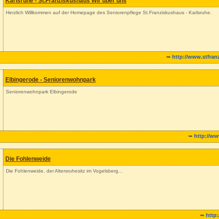
Karlsruhe - St.Franziskushaus Wir über uns
Herzlich Willkommen auf der Homepage des Seniorenpflege St.Franziskushaus - Karlsruhe.
➥
http://www.stfran
Elbingerode - Seniorenwohnpark
Seniorenwohnpark Elbingerode
➥
http://w
Die Fohlenweide
Die Fohlenweide, der Altersruhesitz im Vogelsberg...
➥
http