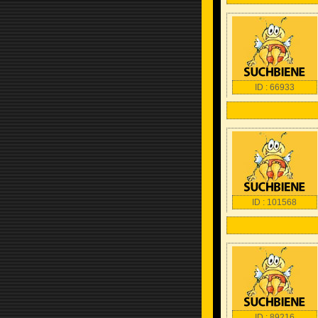
ID : 66933
ID : 101568
ID : 89216