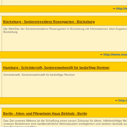
➥
http://
Bückeburg - Seniorenresidenz Rosengarten - Bückeburg
Die WebSite der Seniorenresidenz Rosengarten in Bückeburg mit Informationen über Angebot,
Bückeburg
➥
http://www.ros
Hamburg - Schröderstift, Seniorenwohnstift für bedürftige Rentner
Schröderstift, Seniorenwohnstift für bedürftige Rentner
➥
http:
Berlin - Alten- und Pflegeheim Haus Birkholz - Berlin
Das Ziel unseres Wirkens ist die Schaffung eines neuen Zuhause für ältere, hilfebedürftige 
unseren Bewohnern eine familienähnliche Wohnsituation ermöglichen und streben deshalb auch
dem Bewohner und Mitar