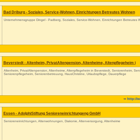
Bad Driburg - Soziales, Service-Wohnen, Einrichtungen Betreutes Wohnen
Unternehmensgruppe Dingel - Padberg, Soziales, Service-Wohnen, Einrichtungen Betreutes
Beverstedt - Altenheim, PrivatAltenpension, Altenheime, Altenpflegeheim i
Altenheim, PrivatAltenpension, Altenheime, Altenpflegeheim in Beverstedt, Seniorenheim, Sen
Seniorenpflegeheim, Seniorenbetreuung, HausChristine, Urlaubspflege, Dauerpflege
➥
http://
Essen - AdolphiStiftung Senioreneinrichtungeng GmbH
Senioreneinrichtungen, Altenwohnungen, Diakonie, Altenversorgung, Altenheime