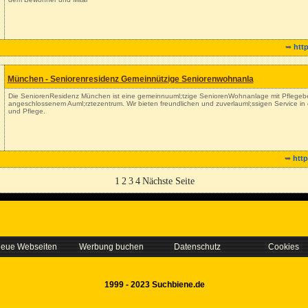
➥
htt
München - Seniorenresidenz Gemeinnützige Seniorenwohnanla
Die SeniorenResidenz München ist eine gemeinnuuml;tzige SeniorenWohnanlage mit Pflegeb
angeschlossenem Auml;rztezentrum. Wir bieten freundlichen und zuverlauml;ssigen Service 
und Pflege.
➥
htt
1
2
3
4
Nächste Seite
eue Webseiten
Werbung buchen
Datenschutz
Cookies
1999 - 2023 Suchbiene.de