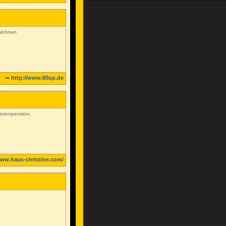
 Wohnen
➥
http://www.60up.de
iorenpension,
www.haus-christine.com/