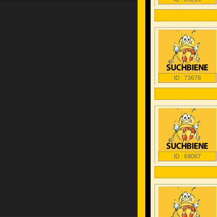
ID : 73678
ID : 69067