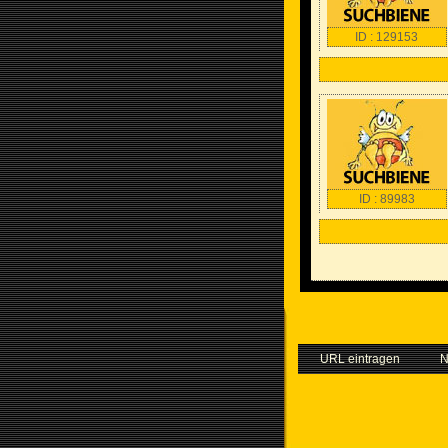
ID : 129153
ID : 89983
URL eintragen
N