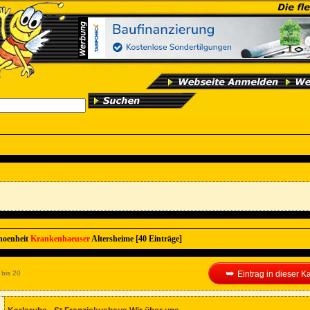
hoenheit
Krankenhaeuser
Altersheime [40 Einträge]
➥
 bis 20
Eintrag in dieser 