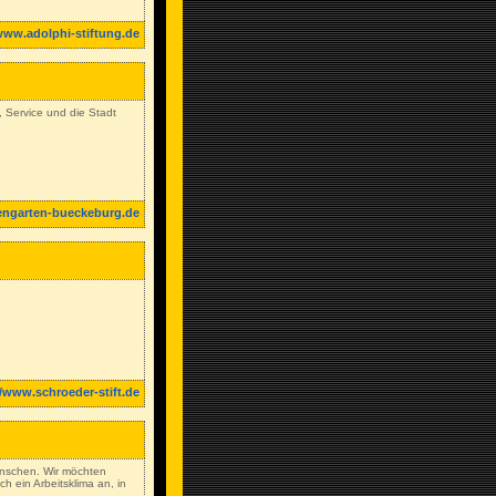
www.adolphi-stiftung.de
 Service und die Stadt
engarten-bueckeburg.de
//www.schroeder-stift.de
Menschen. Wir möchten
 ein Arbeitsklima an, in