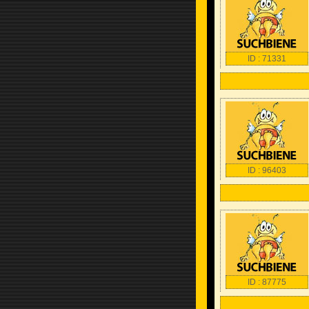
ID : 71331
ID : 96403
ID : 87775