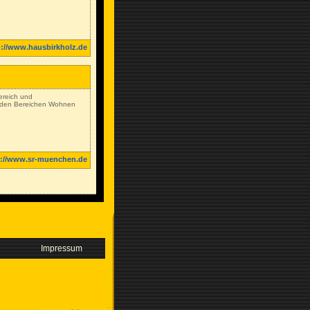
p://www.hausbirkholz.de
ereich und
in den Bereichen Wohnen
p://www.sr-muenchen.de
Impressum