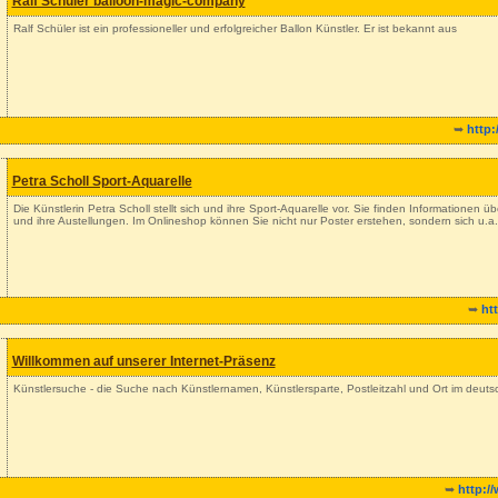
Ralf Schüler balloon-magic-company
Ralf Schüler ist ein professioneller und erfolgreicher Ballon Künstler. Er ist bekannt aus
➥
http
Petra Scholl Sport-Aquarelle
Die Künstlerin Petra Scholl stellt sich und ihre Sport-Aquarelle vor. Sie finden Informationen ü
und ihre Austellungen. Im Onlineshop können Sie nicht nur Poster erstehen, sondern sich u.a. 
➥
ht
Willkommen auf unserer Internet-Präsenz
Künstlersuche - die Suche nach Künstlernamen, Künstlersparte, Postleitzahl und Ort im deu
➥
http:/