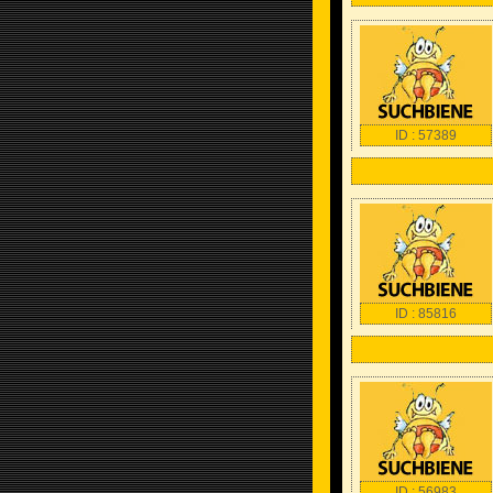
ID : 57389
ID : 85816
ID : 56983