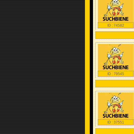
ID : 74582
ID : 79545
ID : 37551