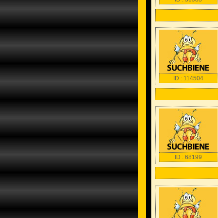
ID : 114504
ID : 68199