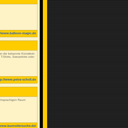
://www.balloon-magic.de
ber die bekannte Künstlerin
T-Shirts, Sweatshirts oder
tp://www.petra-scholl.de
tschsprachigen Raum
/www.kuenstlersuche.de/