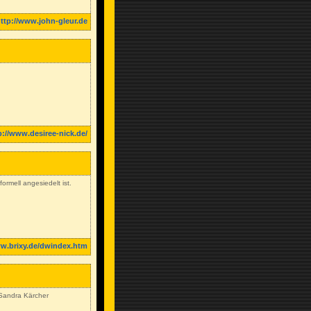
ttp://www.john-gleur.de
p://www.desiree-nick.de/
ormell angesiedelt ist.
ww.brixy.de/dwindex.htm
n Sandra Kärcher