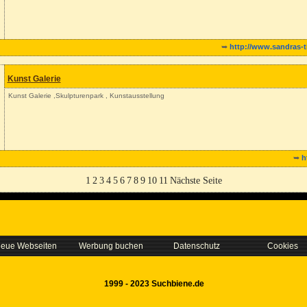
➥
http://www.sandras-ti
Kunst Galerie
Kunst Galerie ,Skulpturenpark , Kunstausstellung
➥
h
1
2
3
4
5
6
7
8
9
10
11
Nächste Seite
eue Webseiten
Werbung buchen
Datenschutz
Cookies
1999 - 2023 Suchbiene.de