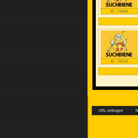
ID : 74194
ID : 70578
URL eintragen
N