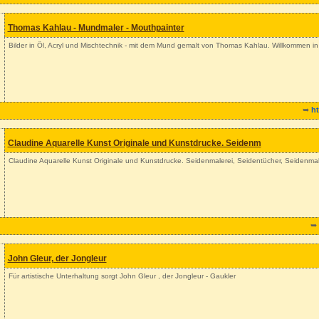
Thomas Kahlau - Mundmaler - Mouthpainter
Bilder in Öl, Acryl und Mischtechnik - mit dem Mund gemalt von Thomas Kahlau. Willkommen in m
➥
h
Claudine Aquarelle Kunst Originale und Kunstdrucke. Seidenm
Claudine Aquarelle Kunst Originale und Kunstdrucke. Seidenmalerei, Seidentücher, Seidenma
➥
John Gleur, der Jongleur
Für artistische Unterhaltung sorgt John Gleur , der Jongleur - Gaukler