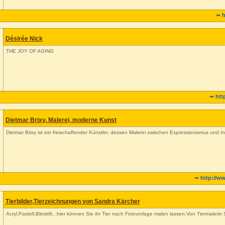
➥
h
Désirée Nick
THE JOY OF AGING
➥
htt
Dietmar Brixy, Malerei, moderne Kunst
Dietmar Brixy ist ein freischaffender Künstler, dessen Malerei zwischen Expressionismus und Inf
➥
http://w
Tierbilder,Tierzeichnungen von Sandra Kärcher
Acryl,Pastell,Bleistift...hier können Sie ihr Tier nach Fotovorlage malen lassen.Von Tiermaleri