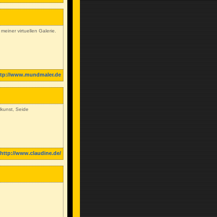
einer virtuellen Galerie.
ttp://www.mundmaler.de
lkunst, Seide
http://www.claudine.de/