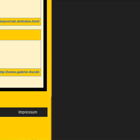
erportrait.de/index.html
ttp://www.galerie-dur.de
Impressum