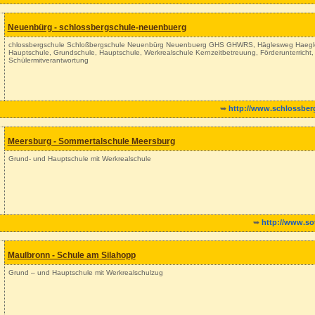
Neuenbürg - schlossbergschule-neuenbuerg
chlossbergschule Schloßbergschule Neuenbürg Neuenbuerg GHS GHWRS, Häglesweg Haeg
Hauptschule, Grundschule, Hauptschule, Werkrealschule Kernzeitbetreuung, Förderunterricht
Schülermitverantwortung
➥
http://www.schlossber
Meersburg - Sommertalschule Meersburg
Grund- und Hauptschule mit Werkrealschule
➥
http://www.so
Maulbronn - Schule am Silahopp
Grund – und Hauptschule mit Werkrealschulzug