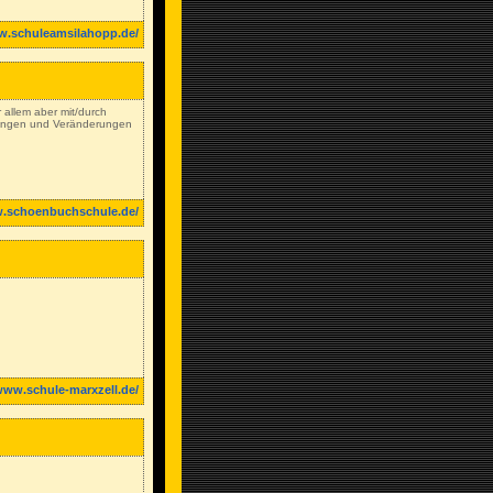
w.schuleamsilahopp.de/
 allem aber mit/durch
lungen und Veränderungen
w.schoenbuchschule.de/
www.schule-marxzell.de/