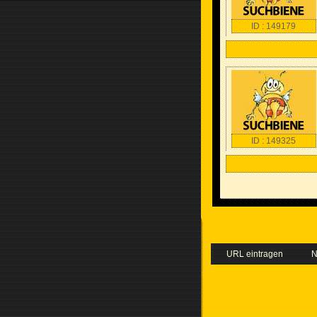
ID : 149179
ID : 149325
URL eintragen
N