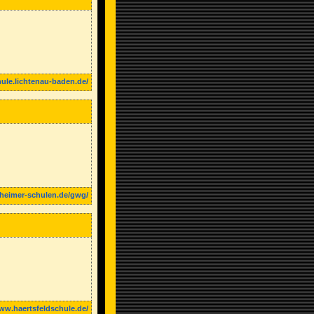
ule.lichtenau-baden.de/
heimer-schulen.de/gwg/
www.haertsfeldschule.de/