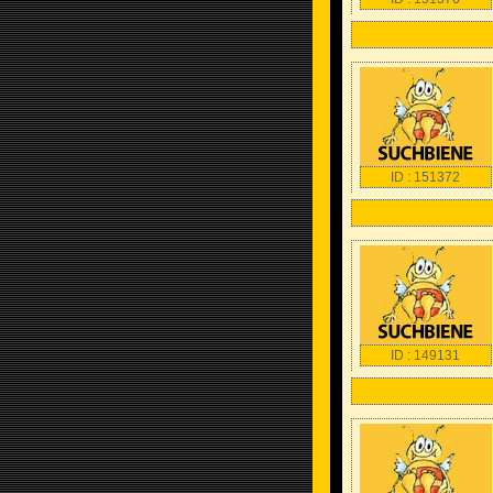
ID : 151372
ID : 149131