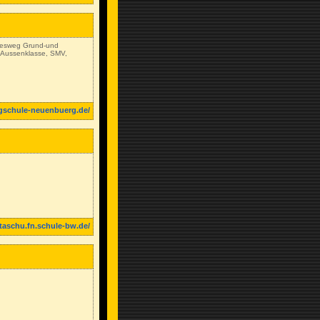
lesweg Grund-und
, Aussenklasse, SMV,
gschule-neuenbuerg.de/
taschu.fn.schule-bw.de/