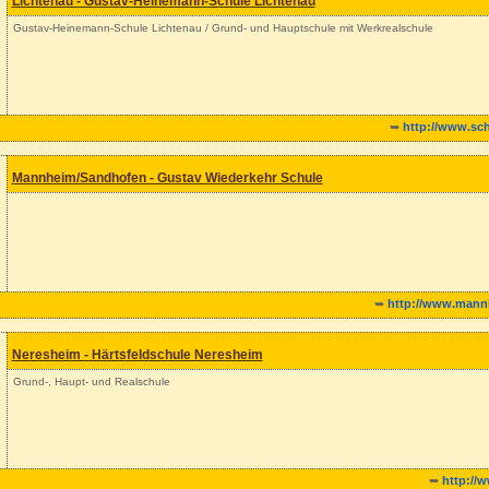
Lichtenau - Gustav-Heinemann-Schule Lichtenau
Gustav-Heinemann-Schule Lichtenau / Grund- und Hauptschule mit Werkrealschule
➥
http://www.sch
Mannheim/Sandhofen - Gustav Wiederkehr Schule
➥
http://www.mann
Neresheim - Härtsfeldschule Neresheim
Grund-, Haupt- und Realschule
➥
http://