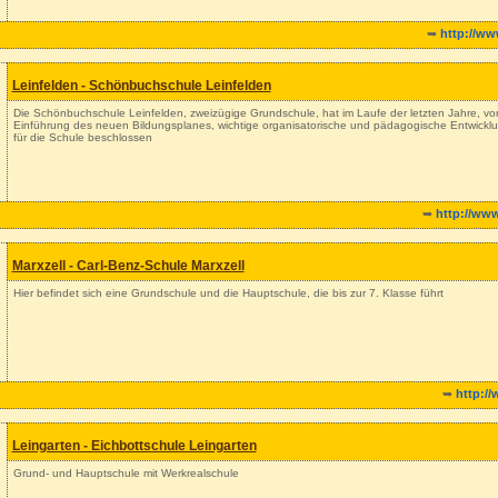
➥
http://ww
Leinfelden - Schönbuchschule Leinfelden
Die Schönbuchschule Leinfelden, zweizügige Grundschule, hat im Laufe der letzten Jahre, vor
Einführung des neuen Bildungsplanes, wichtige organisatorische und pädagogische Entwick
für die Schule beschlossen
➥
http://ww
Marxzell - Carl-Benz-Schule Marxzell
Hier befindet sich eine Grundschule und die Hauptschule, die bis zur 7. Klasse führt
➥
http://
Leingarten - Eichbottschule Leingarten
Grund- und Hauptschule mit Werkrealschule