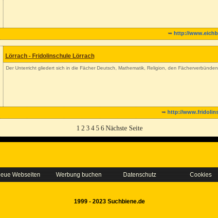
➥
http://www.eichb
Lörrach - Fridolinschule Lörrach
Der Unterricht gliedert sich in die Fächer Deutsch, Mathematik, Religion, den Fächerverbünden
➥
http://www.fridolin
1
2
3
4
5
6
Nächste Seite
eue Webseiten
Werbung buchen
Datenschutz
Cookies
1999 - 2023 Suchbiene.de