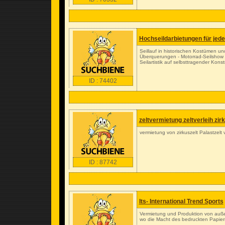
Hochseildarbietungen für jede
Seillauf in historischen Kostümen und
Überquerungen - Motorrad-Seilshow au
Seilartistik auf selbsttragender Konst
ID : 74402
zeltvermietung zeltverleih zirk
vermietung von zirkuszelt Palastzelt
ID : 87742
Its- International Trend Sports
Vermietung und Produktion von auße
wo die Macht des bedruckten Papier