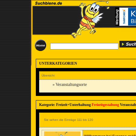
UNTERKATEGORIEN
Übersicht
»
Veranstaltungsorte
Kategorie: Freizeit+Unterhaltung
Freizeitgestaltung
Veranstalt
Sie sehen die Einträge 111 bis 120