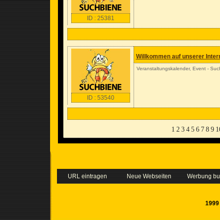
ID : 25381
Willkommen auf unserer Inter
Veranstaltungskalender, Event - Such
ID : 53540
1
2
3
4
5
6
7
8
9
1
URL eintragen
Neue Webseiten
Werbung b
1999 