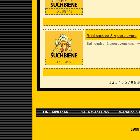
ID : 68743
Buhl outdoor & sport events
Buhl outdoor & sport events gmbh w
ID : 114595
1
2
3
4
5
6
7
8
9
1
URL eintragen
Neue Webseiten
Werbung b
1999 