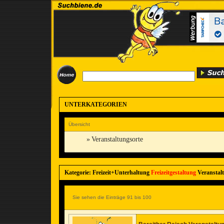
UNTERKATEGORIEN
Übersicht
»
Veranstaltungsorte
Kategorie: Freizeit+Unterhaltung
Freizeitgestaltung
Veranstalt
Sie sehen die Einträge 91 bis 100