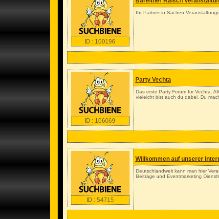
Bareither Raisch Veranstaltu
Ihr Partner in Sachen Veranstaltung
ID : 100196
Party Vechta
Das erste Party Forum für Vechta. A
vieleicht bist auch du dabei. Du mac
ID : 106069
Willkommen auf unserer Inter
Deutschlandweit kann man hier Vera
Beiträge und Eventmarketing Dienstl
ID : 54715