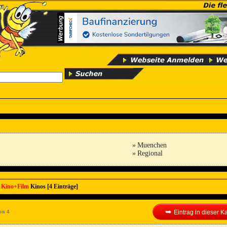
»
Muenchen
»
Regional
r
Kino+Film
Kinos [4 Einträge]
➥
is 4
Eintrag in dieser 