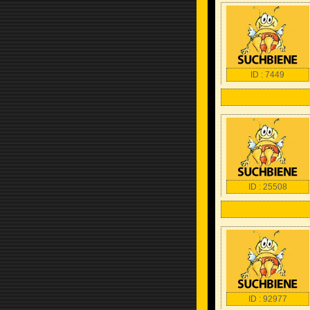
ID : 7449
ID : 25508
ID : 92977