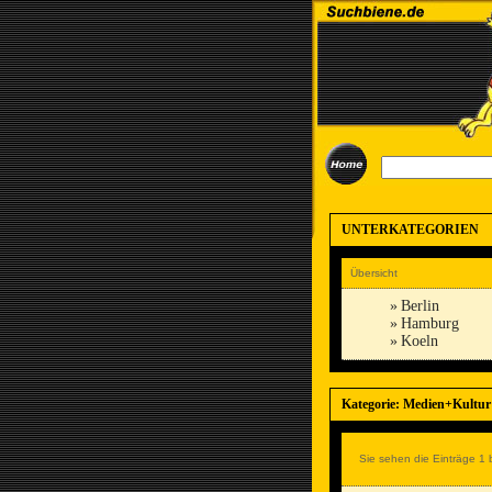
UNTERKATEGORIEN
Übersicht
»
Berlin
»
Hamburg
»
Koeln
Kategorie: Medien+Kultu
Sie sehen die Einträge 1 b